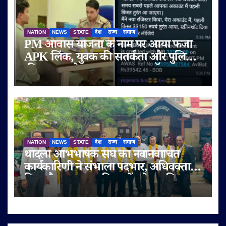
NATION
NEWS
STATE
देश
राज्य
समाज
PM आवास योजना के नाम पर आया फर्जी
APK लिंक, युवक की सतर्कता और पुलिस
की तत्परता से टला बड़ा साइबर फ्रॉड
NATION
NEWS
STATE
देश
राज्य
समाज
थांदला अभिभाषक संघ की नवनिर्वाचित
कार्यकारिणी ने संभाला पदभार, अधिवक्ता
हित और पक्षकार सुविधाओं को प्राथमिकता