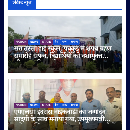
लेटेस्ट न्यूज
NATION
NEWS
STATE
देश
राज्य
समाज
संत तेरेसा हाई स्कूल, पंचकुई में शपथ ग्रहण
समारोह संपन्न, विद्यार्थियों को नशामुक्त
जीवन का दिया संदेश
NATION
NEWS
STATE
देश
राज्य
समाज
एमएलसी इदरीस नाईकवाड़ी का जन्मदिन
सादगी के साथ मनाया गया, उपमुख्यमंत्री
सुनेत्रा अजित पवार समेत कई गणमान्य लोगों