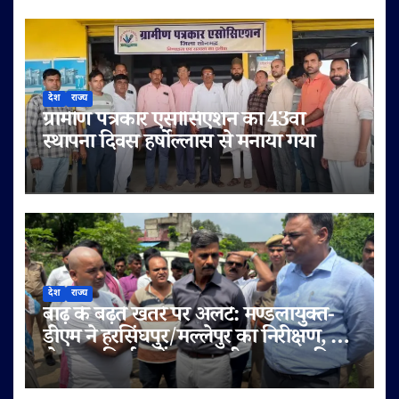
देश
राज्य
ग्रामीण पत्रकार एसोसिएशन का 43वां
स्थापना दिवस हर्षोल्लास से मनाया गया
देश
राज्य
बाढ़ के बढ़ते खतरे पर अलर्ट: मण्डलायुक्त-
डीएम ने हरसिंघपुर/मल्लेपुर का निरीक्षण, 6
लेन पुल निर्माण में लापरवाही पर FIR की
चेतावनी