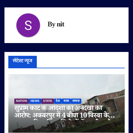
By
nit
लेटेस्ट न्यूज
NATION
NEWS
STATE
देश
राज्य
समाज
सुप्रीम कोर्ट के आदेशों की अनदेखी का
आरोप: अकबरपुर में 4 बीघा 10 बिस्वा के
तालाब की जमीन अभिलेखों में बदली, अवैध
प्लॉटिंग का भी दावा