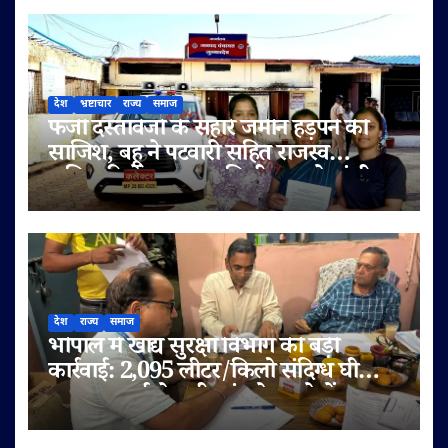
देश
भ्रष्टाचार
राज्य
समाज
फर्जी दस्तावेजों के सहारे जमीन हड़पने की
साजिश, बहू ने पटवारी सहित राजस्व
अधिकारियों पर लगाए मिलीभगत के गंभीर
आरोप
देश
राज्य
समाज
भोपाल में खाद्य सुरक्षा विभाग की बड़ी
कार्रवाई: 2,095 लीटर/किलो संदिग्ध घी
जब्त, सप्लाई चेन भी जांच के दायरे में