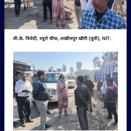
वी.के. त्रिवेदी, ब्यूरो चीफ, लखीमपुर खीरी (यूपी), NIT: