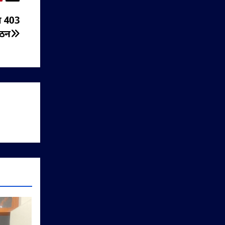
 व 403
गठन