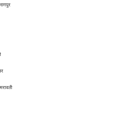
नागपुर
ी
सर
अमरावती