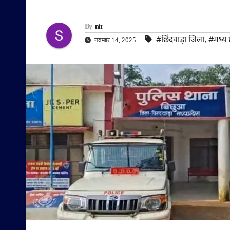
By
nit
#छिंदवाड़ा जिला
,
#मध्य प
नवम्बर 14, 2025