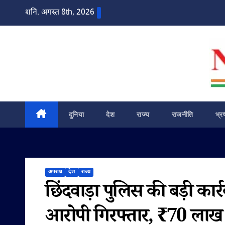
Skip
शनि. अगस्त 8th, 2026
to
content
दुनिया
देश
राज्य
राजनीति
भ्र
अपराध
देश
राज्य
छिंदवाड़ा पुलिस की बड़ी कार
आरोपी गिरफ्तार, ₹70 लाख