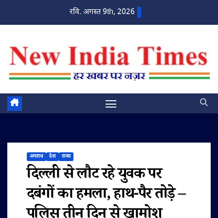
Skip
रवि. अगस्त 9th, 2026
to
content
अपराध
देश
राज्य
दिल्ली से लौट रहे युवक पर
दबंगों का हमला, हाथ-पैर तोड़े –
पुलिस तीन दिन से खामोश