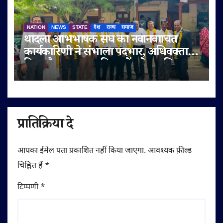
NATION
NEWS
STATE
देश
राज्य
समाज
थांदला अभिभाषक संघ की नवनिर्वाचित
कार्यकारिणी ने संभाला पदभार, अधिवक्ता
हित और पक्षकार सुविधाओं को प्राथमिकता
प्रातिक्रिया दे
आपका ईमेल पता प्रकाशित नहीं किया जाएगा.
आवश्यक फ़ील्ड
चिह्नित हैं
*
टिप्पणी
*