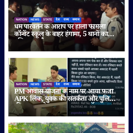
NATION
NEWS
STATE
देश
राज्य
समाज
धर्म परिवर्तन के आरोप पर होली फैमिली
कॉन्वेंट स्कूल के बाहर हंगामा, 5 थानों का
पुलिस बल तैनात
NATION
NEWS
STATE
देश
राज्य
समाज
PM आवास योजना के नाम पर आया फर्जी
APK लिंक, युवक की सतर्कता और पुलिस
की तत्परता से टला बड़ा साइबर फ्रॉड