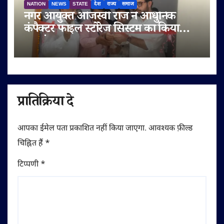
NATION
NEWS
STATE
देश
राज्य
समाज
नगर आयुक्त ओजस्वी राज ने आधुनिक
कंपैक्टर फाइल स्टोरेज सिस्टम का किया
शुभारंभ
प्रातिक्रिया दे
आपका ईमेल पता प्रकाशित नहीं किया जाएगा.
आवश्यक फ़ील्ड
चिह्नित हैं
*
टिप्पणी
*