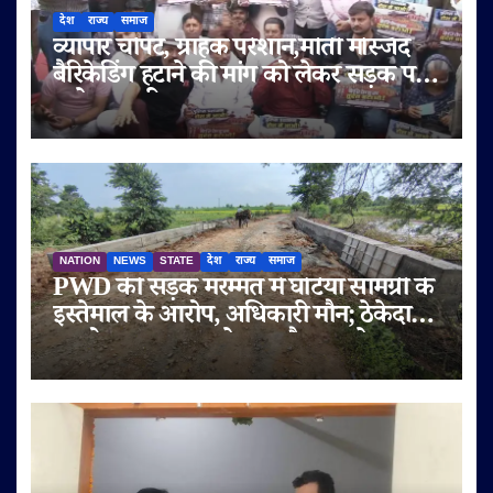
देश
राज्य
समाज
व्यापार चौपट, ग्राहक परेशान,मोती मस्जिद
बैरिकेडिंग हटाने की मांग को लेकर सड़क पर
उतरे व्यापारी
NATION
NEWS
STATE
देश
राज्य
समाज
PWD की सड़क मरम्मत में घटिया सामग्री के
इस्तेमाल के आरोप, अधिकारी मौन; ठेकेदार
पर दोबारा गुणवत्ता से समझौता करने का
आरोप