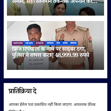
समान, सही स्तनपान तकनीक अपनाने का
आह्वान
NATION
NEWS
STATE
अपराध
देश
राज्य
समाज
फ्रिज रिपेयरिंग के नाम पर साइबर ठगी,
पुलिस ने वापस कराए 48,999.99 रुपये
प्रातिक्रिया दे
आपका ईमेल पता प्रकाशित नहीं किया जाएगा.
आवश्यक फ़ील्ड