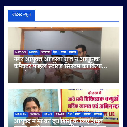
लेटेस्ट न्यूज
NATION
NEWS
STATE
देश
राज्य
समाज
नगर आयुक्त ओजस्वी राज ने आधुनिक
कंपैक्टर फाइल स्टोरेज सिस्टम का किया
शुभारंभ
HEALTH
NATION
NEWS
STATE
देश
राज्य
समाज
स्वास्थ्य
आयुर्वेद में माँ का दूध शिशु के लिए अमृत