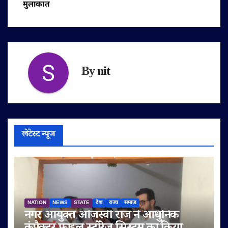
मुलाकात
By
nit
लेटेस्ट न्यूज
NATION
NEWS
STATE
देश
राज्य
समाज
नगर आयुक्त ओजस्वी राज ने आधुनिक