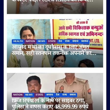
कंपैक्टर फाइल स्टोरेज सिस्टम का किया
शुभारंभ
HEALTH
NATION
NEWS
STATE
देश
राज्य
समाज
स्वास्थ्य
आयुर्वेद में माँ का दूध शिशु के लिए अमृत
समान, सही स्तनपान तकनीक अपनाने का
आह्वान
NATION
NEWS
STATE
अपराध
देश
राज्य
समाज
फ्रिज रिपेयरिंग के नाम पर साइबर ठगी,
पुलिस ने वापस कराए 48,999.99 रुपये