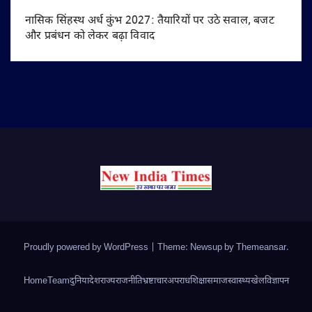
नासिक सिंहस्थ अर्ध कुंभ 2027: तैयारियों पर उठे सवाल, बजट
और प्रबंधन को लेकर बढ़ा विवाद
Proudly powered by WordPress
|
Theme: Newsup by
Themeansar
.
Home
Team
दुनिया
देश
राज्य
राजनीति
भ्रष्टाचार
अपराध
शिक्षा
समाज
स्वास्थ्य
खेल
विज्ञापन