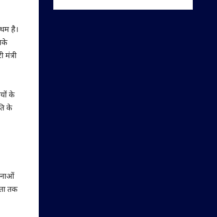
रथम है।
नके
मंत्री
यों के
ति के
जनाओं
नता तक