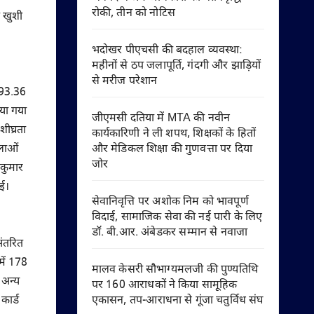
रोकी, तीन को नोटिस
े खुशी
भदोखर पीएचसी की बदहाल व्यवस्था:
महीनों से ठप जलापूर्ति, गंदगी और झाड़ियों
से मरीज परेशान
 93.36
िया गया
जीएमसी दतिया में MTA की नवीन
शीघ्रता
कार्यकारिणी ने ली शपथ, शिक्षकों के हितों
और मेडिकल शिक्षा की गुणवत्ता पर दिया
िलाओं
जोर
कुमार
गई।
सेवानिवृत्ति पर अशोक निम को भावपूर्ण
विदाई, सामाजिक सेवा की नई पारी के लिए
डॉ. बी.आर. अंबेडकर सम्मान से नवाजा
अंतरित
में 178
मालव केसरी सौभाग्यमलजी की पुण्यतिथि
 अन्य
पर 160 आराधकों ने किया सामूहिक
एकासन, तप-आराधना से गूंजा चतुर्विध संघ
कार्ड