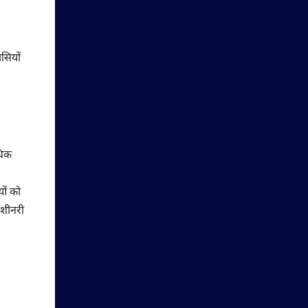
सियों
धिक
ों को
मशीनरी