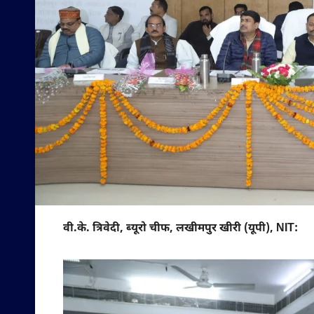
वी.के. त्रिवेदी, ब्यूरो चीफ, लखीमपुर खीरी (यूपी), NIT: