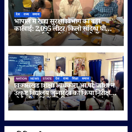
देश
राज्य
समाज
भोपाल में खाद्य सुरक्षा विभाग की बड़ी
कार्रवाई: 2,095 लीटर/किलो संदिग्ध घी
जब्त, सप्लाई चेन भी जांच के दायरे में
NATION
NEWS
STATE
देश
राज्य
शिक्षा
समाज
विकासखंड शिक्षा अधिकारी ओ.पी. जोशी ने
उत्कृष्ट विद्यालय जुन्नारदेव का किया निरीक्षण,
बोर्ड परीक्षार्थियों को दिए सफलता के मंत्र