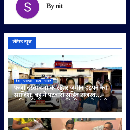
By
nit
लेटेस्ट न्यूज
देश
भ्रष्टाचार
राज्य
समाज
फर्जी दस्तावेजों के सहारे जमीन हड़पने की
साजिश, बहू ने पटवारी सहित राजस्व
अधिकारियों पर लगाए मिलीभगत के गंभीर
आरोप