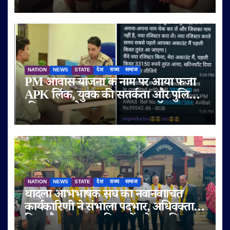
NATION
NEWS
STATE
देश
राज्य
समाज
PM आवास योजना के नाम पर आया फर्जी
APK लिंक, युवक की सतर्कता और पुलिस
की तत्परता से टला बड़ा साइबर फ्रॉड
NATION
NEWS
STATE
देश
राज्य
समाज
थांदला अभिभाषक संघ की नवनिर्वाचित
कार्यकारिणी ने संभाला पदभार, अधिवक्ता
हित और पक्षकार सुविधाओं को प्राथमिकता