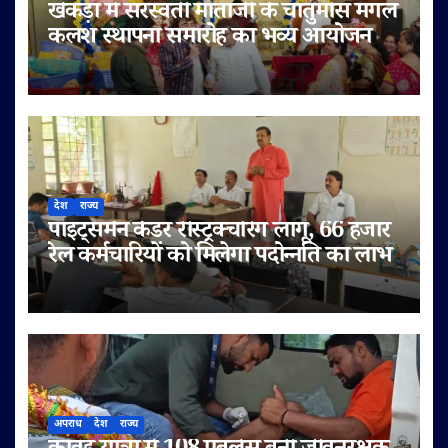
खेकड़ा में सरस्वती माताजी के चातुर्मास मंगल
कलश स्थापना समारोह का भव्य आयोजन
देश
राज्य
पॉइंट्समैन कैडर रीस्ट्रक्चरिंग लागू, 66 हजार
रेल कर्मचारियों को मिलेगा पदोन्नति का लाभ
अपराध
देश
राज्य