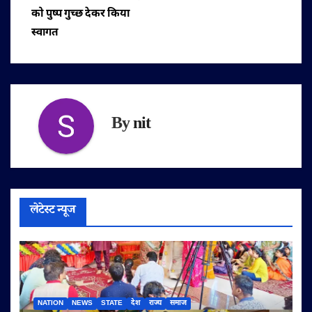
को पुष्प गुच्छ देकर किया
स्वागत
By
nit
लेटेस्ट न्यूज
NATION
NEWS
STATE
देश
राज्य
समाज