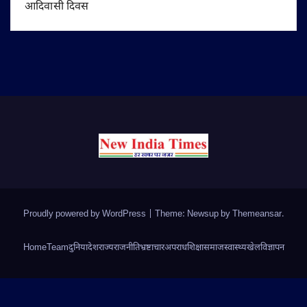
आदिवासी दिवस
Proudly powered by WordPress
|
Theme: Newsup by
Themeansar
.
Home
Team
दुनिया
देश
राज्य
राजनीति
भ्रष्टाचार
अपराध
शिक्षा
समाज
स्वास्थ्य
खेल
विज्ञापन