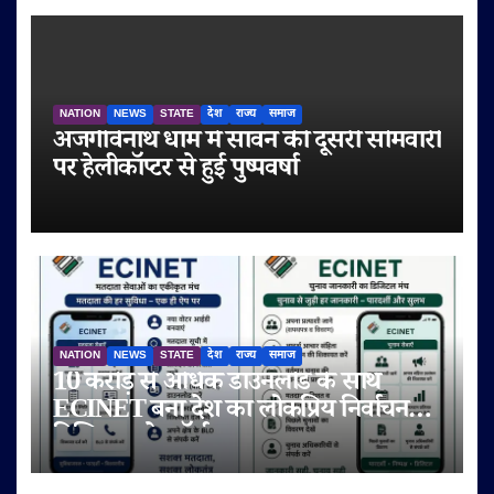
NATION
NEWS
STATE
देश
राज्य
समाज
अजगैविनाथ धाम में सावन की दूसरी सोमवारी
पर हेलीकॉप्टर से हुई पुष्पवर्षा
NATION
NEWS
STATE
देश
राज्य
समाज
10 करोड़ से अधिक डाउनलोड के साथ
ECINET बना देश का लोकप्रिय निर्वाचन
डिजिटल प्लेटफॉर्म