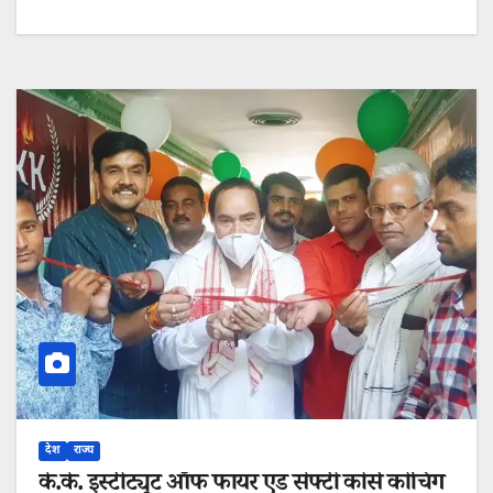
देश
राज्य
के.के. इंस्टीट्यूट ऑफ फायर एंड सेफ्टी कोर्स कोचिंग