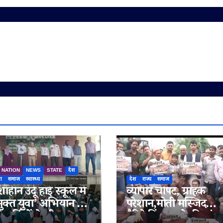
NATION
NEWS
STATE
देश
षा
समाज
स्वास्थ्य
देश
राज्य
समाज
हीन उर्दू हाई स्कूल में
व्यापार चौपट, ग्राहक
ुक्त युवा’ अभियान के
परेशान,मोती मस्जिद
्यार्थियों ने ली
बैरिकेडिंग हटाने की मांग