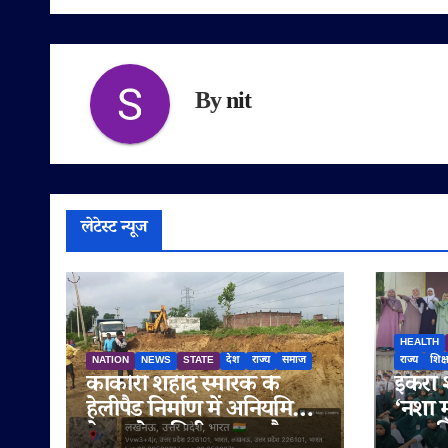
By
nit
लेटेस्ट न्यूज
HEALTH
NATION
NEWS
STATE
देश
राज्य
समाज
राज्य
शिक्
काकोरी शहीद स्मारक के
इकरा शा
हेलीपैड निर्माण में अनियमितता
‘नशा म
के आरोप, मिट्टी खनन और
तहत विद