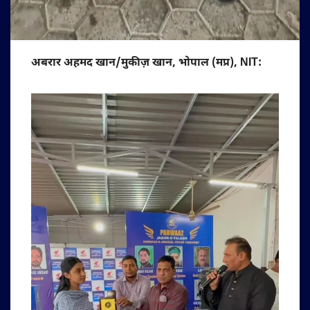
अबरार अहमद खान/मुकीज़ खान, भोपाल (मप्र), NIT: