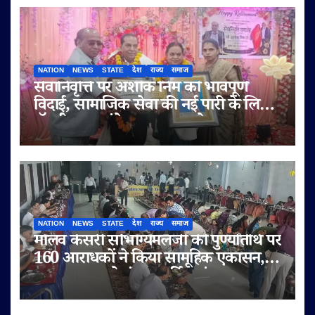
NATION
NEWS
STATE
देश
राज्य
समाज
सेवानिवृत्ति पर अशोक निम को भावपूर्ण
विदाई, सामाजिक सेवा की नई पारी के लिए
डॉ. बी.आर. अंबेडकर सम्मान से नवाजा
NATION
NEWS
STATE
देश
राज्य
समाज
मालव केसरी सौभाग्यमलजी की पुण्यतिथि पर
160 आराधकों ने किया सामूहिक एकासन,
तप-आराधना से गूंजा चतुर्विध संघ