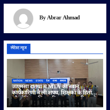
By
Abrar Ahmad
लेटेस्ट न्यूज
NATION
NEWS
STATE
देश
राज्य
समाज
जीएमसी दतिया में MTA की नवीन
कार्यकारिणी ने ली शपथ, शिक्षकों के हितों
और मेडिकल शिक्षा की गुणवत्ता पर दिया जोर