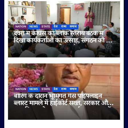
NATION
NEWS
STATE
देश
राज्य
समाज
देवरी में कांग्रेस की ब्लॉक स्तरीय बैठक में
दिखा कार्यकर्ताओं का उत्साह, संगठन को बूथ
स्तर तक मज़बूत करने पर मंथन
NATION
NEWS
STATE
देश
राज्य
समाज
बोरिंग के दौरान भूमिगत गैस पाइपलाइन
ब्लास्ट मामले में हाईकोर्ट सख्त, सरकार और
नगर निगम को इलाज का खर्च एक सप्ताह में
चुकाने के आदेश