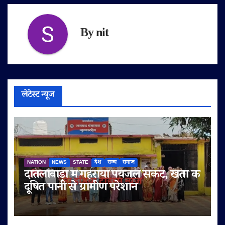
By
nit
लेटेस्ट न्यूज
NATION
NEWS
STATE
देश
राज्य
समाज
दातलावाड़ी में गहराया पेयजल संकट, खंती के
दूषित पानी से ग्रामीण परेशान