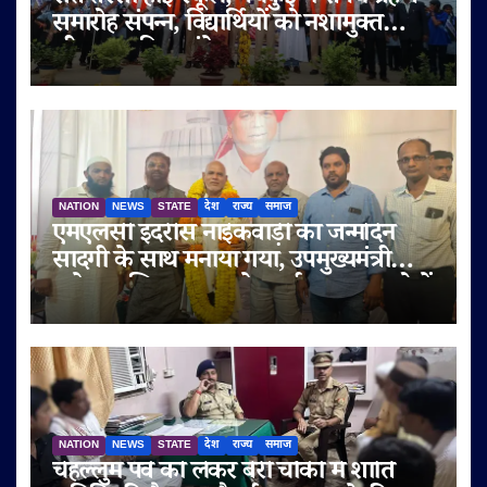
समारोह संपन्न, विद्यार्थियों को नशामुक्त
जीवन का दिया संदेश
NATION
NEWS
STATE
देश
राज्य
समाज
एमएलसी इदरीस नाईकवाड़ी का जन्मदिन
सादगी के साथ मनाया गया, उपमुख्यमंत्री
सुनेत्रा अजित पवार समेत कई गणमान्य लोगों
ने दी शुभकामनाएं
NATION
NEWS
STATE
देश
राज्य
समाज
चेहल्लुम पर्व को लेकर बेरी चौकी में शांति