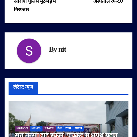
आरोपी पुलिस मुठभेड़ में
अस्पताल रेफर
गिरफ्तार
By
nit
लेटेस्ट न्यूज
NATION
NEWS
STATE
देश
राज्य
समाज
संत तेरेसा हाई स्कूल, पंचकुई में शपथ ग्रहण