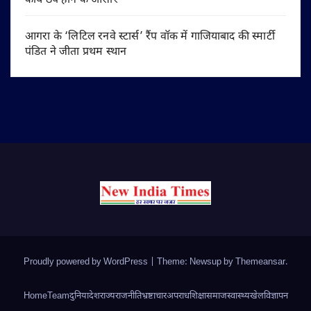
कार्य ठप होने के आसार
आगरा के ‘लिटिल रनवे स्टार्स’ रैंप वॉक में गाजियाबाद की स्मार्टी
पंडित ने जीता प्रथम स्थान
Proudly powered by WordPress
|
Theme: Newsup by
Themeansar
.
Home
Team
दुनिया
देश
राज्य
राजनीति
भ्रष्टाचार
अपराध
शिक्षा
समाज
स्वास्थ्य
खेल
विज्ञापन