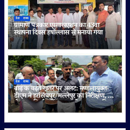
देश
राज्य
ग्रामीण पत्रकार एसोसिएशन का 43वां
स्थापना दिवस हर्षोल्लास से मनाया गया
देश
राज्य
बाढ़ के बढ़ते खतरे पर अलर्ट: मण्डलायुक्त-
डीएम ने हरसिंघपुर/मल्लेपुर का निरीक्षण, 6
लेन पुल निर्माण में लापरवाही पर FIR की
चेतावनी