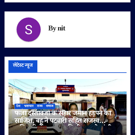
By
nit
लेटेस्ट न्यूज
देश
भ्रष्टाचार
राज्य
समाज
फर्जी दस्तावेजों के सहारे जमीन हड़पने की
साजिश, बहू ने पटवारी सहित राजस्व
अधिकारियों पर लगाए मिलीभगत के गंभीर