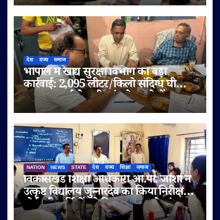
आरोप
देश
राज्य
समाज
भोपाल में खाद्य सुरक्षा विभाग की बड़ी
कार्रवाई: 2,095 लीटर/किलो संदिग्ध घी
जब्त, सप्लाई चेन भी जांच के दायरे में
NATION
NEWS
STATE
देश
राज्य
शिक्षा
समाज
विकासखंड शिक्षा अधिकारी ओ.पी. जोशी ने
उत्कृष्ट विद्यालय जुन्नारदेव का किया निरीक्षण,
बोर्ड परीक्षार्थियों को दिए सफलता के मंत्र