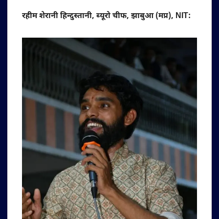
रहीम शेरानी हिन्दुस्तानी, ब्यूरो चीफ, झाबुआ (मप्र), NIT: