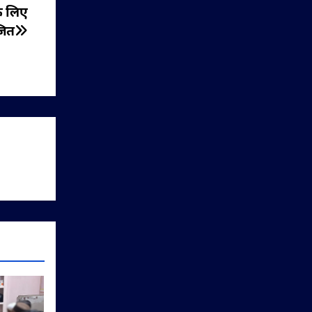
े लिए
जित