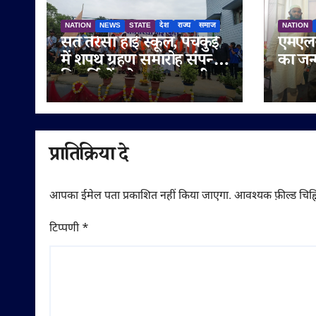
NATION
NEWS
STATE
देश
राज्य
समाज
NATION
संत तेरेसा हाई स्कूल, पंचकुई
एमएलस
में शपथ ग्रहण समारोह संपन्न,
का जन
विद्यार्थियों को नशामुक्त जीवन
मनाया 
का दिया संदेश
सुनेत्
गणमान्
शुभका
प्रातिक्रिया दे
आपका ईमेल पता प्रकाशित नहीं किया जाएगा.
आवश्यक फ़ील्ड चिह्न
टिप्पणी
*