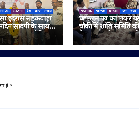
NEWS
STATE
देश
राज्य
समाज
NATION
NEWS
STATE
देश
राज्य
ी इदरीस नाईकवाड़ी
चेहल्लुम पर्व को लेकर बेर
्मदिन सादगी के साथ
चौकी में शांति समिति क
गया, उपमुख्यमंत्री
बैठक, सौहार्द बनाए रखन
रा अजित पवार समेत कई
अपील
य लोगों ने दी
मनाएं
ित हैं
*