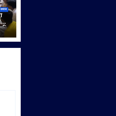
समाज
ी
ी
े की