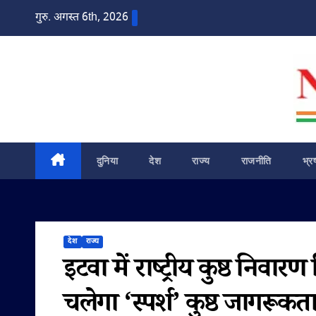
Skip
गुरु. अगस्त 6th, 2026
to
content
दुनिया
देश
राज्य
राजनीति
भ्र
देश
राज्य
इटवा में राष्ट्रीय कुष्ठ नि
चलेगा ‘स्पर्श’ कुष्ठ जागरू