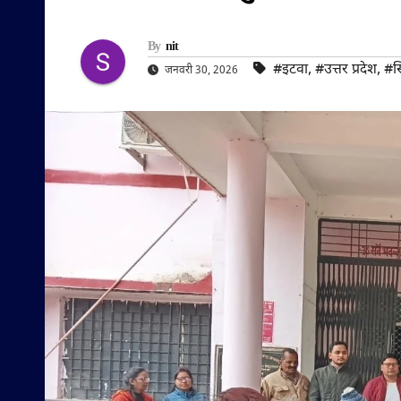
By
nit
#इटवा
,
#उत्तर प्रदेश
,
#सि
जनवरी 30, 2026