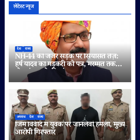
लेटेस्ट न्यूज
देश
राज्य
NH-44 की जर्जर सड़क पर सियासत तेज़:
हर्ष यादव का गड़करी को पत्र, मरम्मत तक
टोल बंद करने की मांग
अपराध
देश
राज्य
जिम विवाद में युवक पर जानलेवा हमला, मुख्य
आरोपी गिरफ्तार