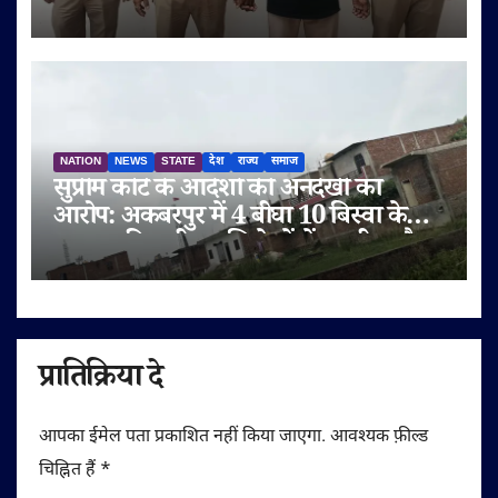
NATION
NEWS
STATE
देश
राज्य
समाज
सुप्रीम कोर्ट के आदेशों की अनदेखी का
आरोप: अकबरपुर में 4 बीघा 10 बिस्वा के
तालाब की जमीन अभिलेखों में बदली, अवैध
प्लॉटिंग का भी दावा
प्रातिक्रिया दे
आपका ईमेल पता प्रकाशित नहीं किया जाएगा.
आवश्यक फ़ील्ड
चिह्नित हैं
*