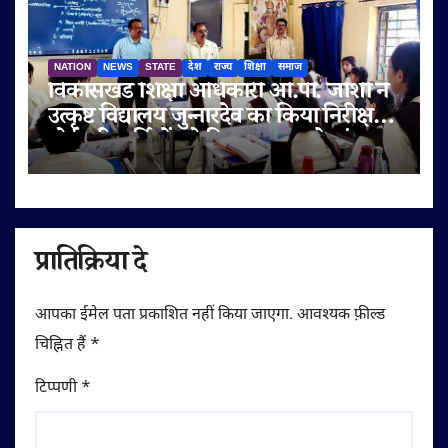
NATION
NEWS
STATE
देश
राज्य
शिक्षा
समाज
विकासखंड शिक्षा अधिकारी ओ.पी. जोशी ने
उत्कृष्ट विद्यालय जुन्नारदेव का किया निरीक्षण,
बोर्ड परीक्षार्थियों को दिए सफलता के मंत्र
प्रातिक्रिया दे
आपका ईमेल पता प्रकाशित नहीं किया जाएगा.
आवश्यक फ़ील्ड
चिह्नित हैं
*
टिप्पणी
*