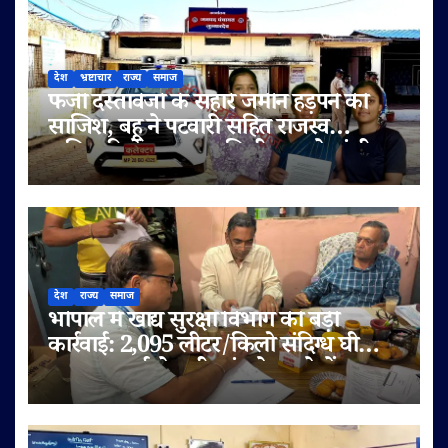
देश
भ्रष्टाचार
राज्य
समाज
फर्जी दस्तावेजों के सहारे जमीन हड़पने की
साजिश, बहू ने पटवारी सहित राजस्व
अधिकारियों पर लगाए मिलीभगत के गंभीर
आरोप
देश
राज्य
समाज
भोपाल में खाद्य सुरक्षा विभाग की बड़ी
कार्रवाई: 2,095 लीटर/किलो संदिग्ध घी
जब्त, सप्लाई चेन भी जांच के दायरे में