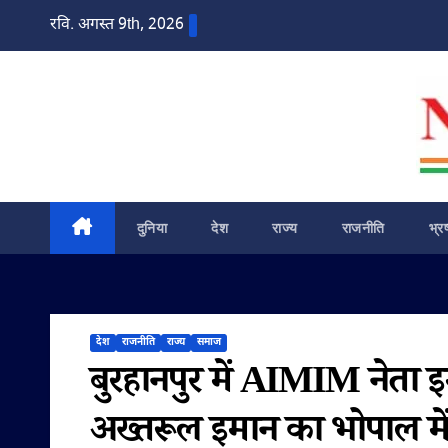
Skip
रवि. अगस्त 9th, 2026
to
content
दुनिया
देश
राज्य
राजनीति
भ्र
देश
राजनीति
राज्य
समाज
बुरहानपुर में AIMIM नेता इमर
अख्तरूल इमान का भोपाल में