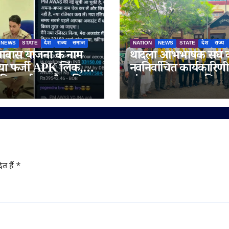
NEWS
STATE
देश
राज्य
समाज
NATION
NEWS
STATE
देश
राज्य
ास योजना के नाम
थांदला अभिभाषक संघ 
ा फर्जी APK लिंक,
नवनिर्वाचित कार्यकारिणी
की सतर्कता और पुलिस
संभाला पदभार, अधिवक्
परता से टला बड़ा
हित और पक्षकार सुविध
फ्रॉड
को प्राथमिकता
ित हैं
*