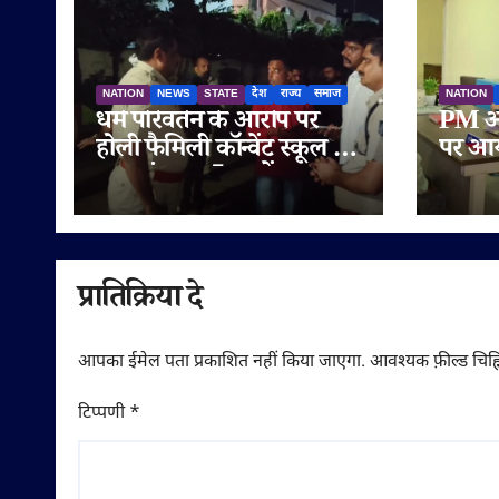
NATION
NEWS
STATE
देश
राज्य
समाज
NATION
धर्म परिवर्तन के आरोप पर
PM आव
होली फैमिली कॉन्वेंट स्कूल के
पर आय
बाहर हंगामा, 5 थानों का
युवक 
पुलिस बल तैनात
की तत्
साइबर 
प्रातिक्रिया दे
आपका ईमेल पता प्रकाशित नहीं किया जाएगा.
आवश्यक फ़ील्ड चिह्न
टिप्पणी
*