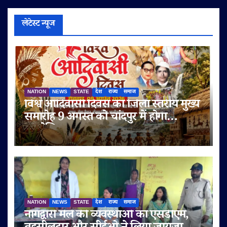
लेटेस्ट न्यूज
NATION
NEWS
STATE
देश
राज्य
समाज
विश्व आदिवासी दिवस का जिला स्तरीय मुख्य
समारोह 9 अगस्त को चांदपुर में होगा
आयोजित
NATION
NEWS
STATE
देश
राज्य
समाज
नागद्वारी मेले की व्यवस्थाओं का एसडीएम,