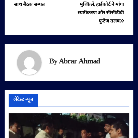
नेविगेशन
साथ बैठक सम्पन्न
मुश्किलें, हाईकोर्ट ने मांगा
स्पष्टीकरण और सीसीटीवी
फुटेज तलब
By
Abrar Ahmad
लेटेस्ट न्यूज