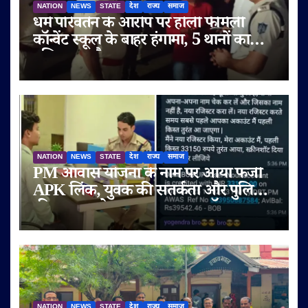
NATION
NEWS
STATE
देश
राज्य
समाज
धर्म परिवर्तन के आरोप पर होली फैमिली
कॉन्वेंट स्कूल के बाहर हंगामा, 5 थानों का
पुलिस बल तैनात
NATION
NEWS
STATE
देश
राज्य
समाज
PM आवास योजना के नाम पर आया फर्जी
APK लिंक, युवक की सतर्कता और पुलिस
की तत्परता से टला बड़ा साइबर फ्रॉड
NATION
NEWS
STATE
देश
राज्य
समाज