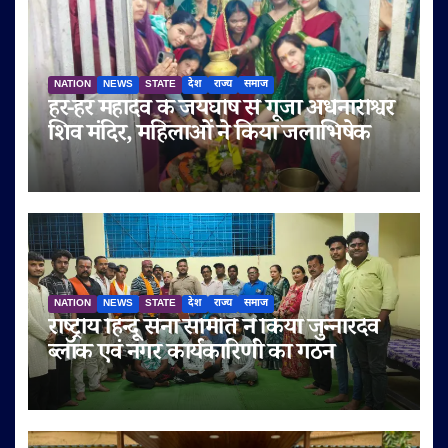
NATION
NEWS
STATE
देश
राज्य
समाज
हर-हर महादेव के जयघोष से गूंजा अर्धनारीश्वर
शिव मंदिर, महिलाओं ने किया जलाभिषेक
NATION
NEWS
STATE
देश
राज्य
समाज
राष्ट्रीय हिन्दू सेना समिति ने किया जुन्नारदेव
ब्लॉक एवं नगर कार्यकारिणी का गठन