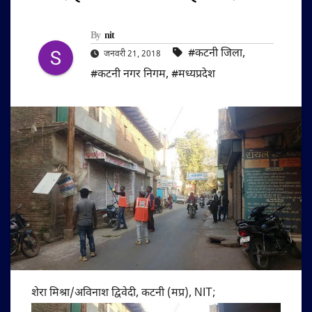
By
nit
#कटनी जिला
,
जनवरी 21, 2018
#कटनी नगर निगम
,
#मध्यप्रदेश
शेरा मिश्रा/अविनाश द्विवेदी, कटनी (मप्र), NIT;​