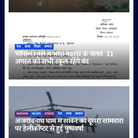
का शिकार, जनाज़ा ले जाना हुआ दुश्वार
देश
राज्य
शिक्षा
समाज
भोपाल ज़िले में भारी बारिश के चलते 11
अगस्त को सभी स्कूल रहेंगे बंद
NATION
NEWS
STATE
देश
राज्य
समाज
अजगैविनाथ धाम में सावन की दूसरी सोमवारी
पर हेलीकॉप्टर से हुई पुष्पवर्षा