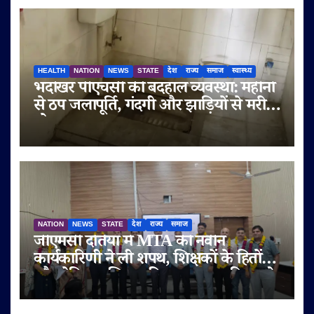
HEALTH
NATION
NEWS
STATE
देश
राज्य
समाज
स्वास्थ्य
भदोखर पीएचसी की बदहाल व्यवस्था: महीनों
से ठप जलापूर्ति, गंदगी और झाड़ियों से मरीज
परेशान
NATION
NEWS
STATE
देश
राज्य
समाज
जीएमसी दतिया में MTA की नवीन
कार्यकारिणी ने ली शपथ, शिक्षकों के हितों
और मेडिकल शिक्षा की गुणवत्ता पर दिया जोर