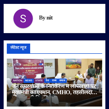
By
nit
लेटेस्ट न्यूज
NATION
NEWS
STATE
देश
राज्य
समाज
जन समस्याओं के निराकरण में लापरवाही पर
मुख्यमंत्री का एक्शन, CMHO, तहसीलदार
और पटवारी निलंबित; CEO जनपद व श्रम
अधिकारी की वेतनवृद्धि रोकी, तीन को नोटिस