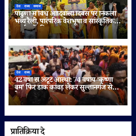
देश
राज्य
समाज
पांढुर्णा में विश्व आदिवासी दिवस पर निकली
भव्य रैली, पारंपरिक वेशभूषा व सांस्कृतिक
कार्यक्रमों की धूम
देश
राज्य
42 वर्षों से अटूट आस्था: 74 वर्षीय ‘कृष्णा
बम’ फिर डाक कांवड़ लेकर सुल्तानगंज से
देवघर रवाना
प्रातिक्रिया दे