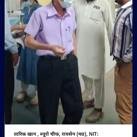
तारिक खान , ब्यूरो चीफ, रायसेन (मप्र), NIT: