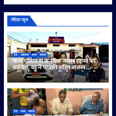
लेटेस्ट न्यूज
देश
भ्रष्टाचार
राज्य
समाज
फर्जी दस्तावेजों के सहारे जमीन हड़पने की
साजिश, बहू ने पटवारी सहित राजस्व
अधिकारियों पर लगाए मिलीभगत के गंभीर
आरोप
देश
राज्य
समाज