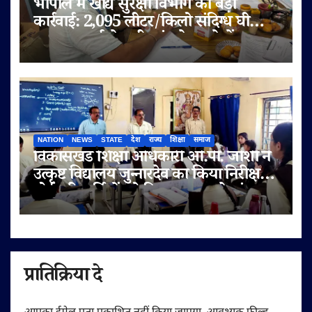
भोपाल में खाद्य सुरक्षा विभाग की बड़ी
कार्रवाई: 2,095 लीटर/किलो संदिग्ध घी
जब्त, सप्लाई चेन भी जांच के दायरे में
NATION
NEWS
STATE
देश
राज्य
शिक्षा
समाज
विकासखंड शिक्षा अधिकारी ओ.पी. जोशी ने
उत्कृष्ट विद्यालय जुन्नारदेव का किया निरीक्षण,
बोर्ड परीक्षार्थियों को दिए सफलता के मंत्र
प्रातिक्रिया दे