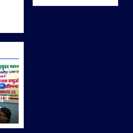
देश
शु के
े का