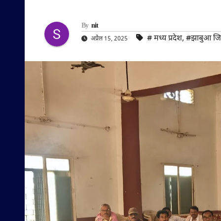
By
nit
#‌ मध्य प्रदेश
,
#झाबुआ जि
अप्रैल 15, 2025