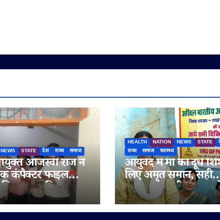
HEALTH
NATION
NEWS
STATE
NEWS
STATE
देश
राज्य
समाज
राज्य
समाज
स्वास्थ्य
युक्त ओजस्वी राज ने
आयुर्वेद में माँ का दूध शि
क कंपैक्टर फाइल
लिए अमृत समान, सही
ज सिस्टम का किया
स्तनपान तकनीक अपनान
भ
आह्वान