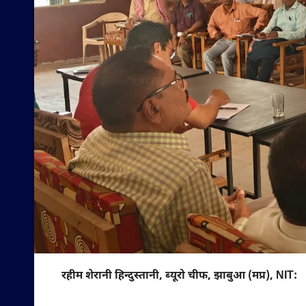
रहीम शेरानी हिन्दुस्तानी, ब्यूरो चीफ, झाबुआ (मप्र), NIT: