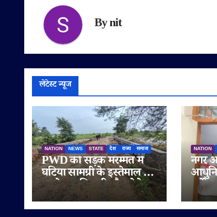
By
nit
लेटेस्ट न्यूज
NATION
NEWS
STATE
देश
राज्य
समाज
NATION
PWD की सड़क मरम्मत में
नगर आ
घटिया सामग्री के इस्तेमाल के
आधुनि
आरोप, अधिकारी मौन; ठेकेदार
स्टोरे
पर दोबारा गुणवत्ता से
शुभारं
समझौता करने का आरोप