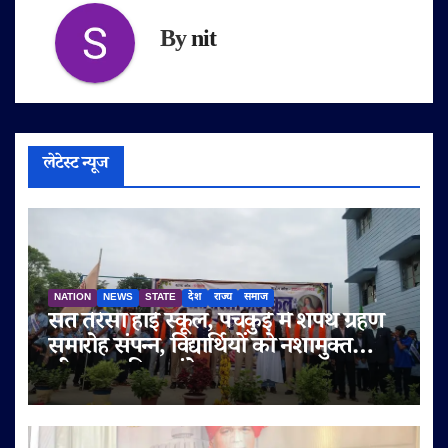
By
nit
लेटेस्ट न्यूज
NATION
NEWS
STATE
देश
राज्य
समाज
संत तेरेसा हाई स्कूल, पंचकुई में शपथ ग्रहण
समारोह संपन्न, विद्यार्थियों को नशामुक्त
जीवन का दिया संदेश