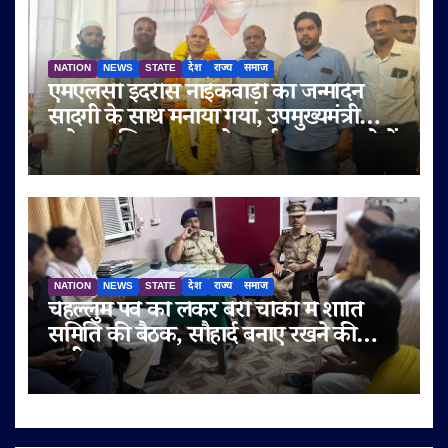
NATION
NEWS
STATE
देश
राज्य
समाज
एमएलसी इदरीस नाईकवाड़ी का जन्मदिन
सादगी के साथ मनाया गया, उपमुख्यमंत्री
सुनेत्रा अजित पवार समेत कई गणमान्य लोगों
ने दी शुभकामनाएं
NATION
NEWS
STATE
देश
राज्य
समाज
चेहल्लुम पर्व को लेकर बेरी चौकी में शांति
समिति की बैठक, सौहार्द बनाए रखने की
अपील