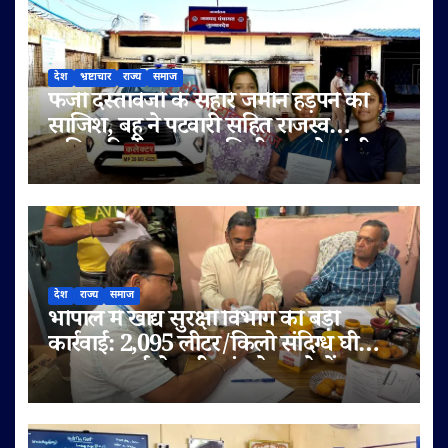
देश
भ्रष्टाचार
राज्य
समाज
फर्जी दस्तावेजों के सहारे जमीन हड़पने की
साजिश, बहू ने पटवारी सहित राजस्व
अधिकारियों पर लगाए मिलीभगत के गंभीर
आरोप
देश
राज्य
समाज
भोपाल में खाद्य सुरक्षा विभाग की बड़ी
कार्रवाई: 2,095 लीटर/किलो संदिग्ध घी
जब्त, सप्लाई चेन भी जांच के दायरे में