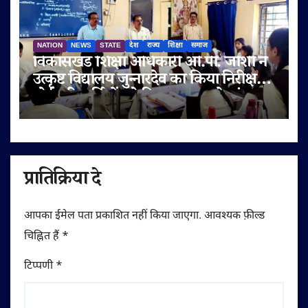
NATION
NEWS
STATE
देश
राज्य
शिक्षा
समाज
विकासखंड शिक्षा अधिकारी ओ.पी. जोशी ने
उत्कृष्ट विद्यालय जुन्नारदेव का किया निरीक्षण,
बोर्ड परीक्षार्थियों को दिए सफलता के मंत्र
प्रातिक्रिया दे
आपका ईमेल पता प्रकाशित नहीं किया जाएगा.
आवश्यक फ़ील्ड
चिह्नित हैं
*
टिप्पणी
*