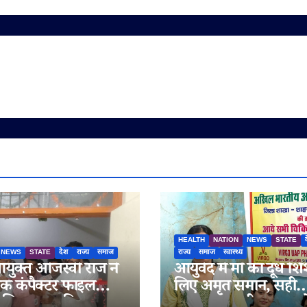
HEALTH
NATION
NEWS
STATE
NEWS
STATE
देश
राज्य
समाज
राज्य
समाज
स्वास्थ्य
युक्त ओजस्वी राज ने
आयुर्वेद में माँ का दूध शि
क कंपैक्टर फाइल
लिए अमृत समान, सही
ज सिस्टम का किया
स्तनपान तकनीक अपनान