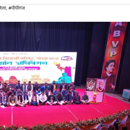
िला
,
#पीपीगंज