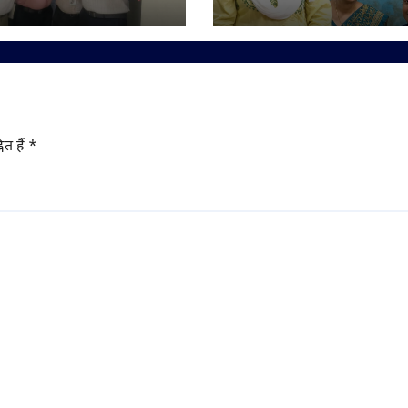
भ
आह्वान
ित हैं
*