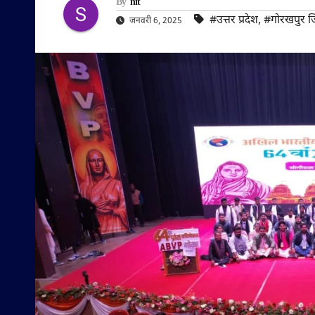
By
nit
#उत्तर प्रदेश
,
#गोरखपुर ज
जनवरी 6, 2025