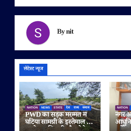
By
nit
लेटेस्ट न्यूज
NATION
NEWS
STATE
देश
राज्य
समाज
NATION
PWD की सड़क मरम्मत में
नगर आ
घटिया सामग्री के इस्तेमाल के
आधुनि
आरोप, अधिकारी मौन; ठेकेदार
स्टोरे