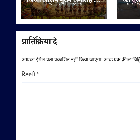
जिला स्तरीय मुख्य समारोह 9
का एस
अगस्त को चांदपुर में होगा
सीईओ 
आयोजित
श्रद्धा
देने प
प्रातिक्रिया दे
आपका ईमेल पता प्रकाशित नहीं किया जाएगा.
आवश्यक फ़ील्ड चिह्न
टिप्पणी
*