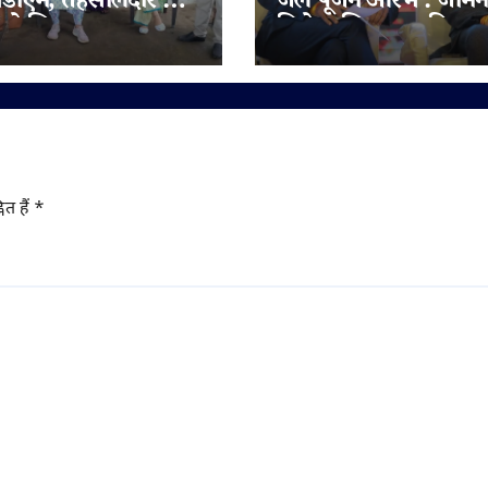
डीएम, तहसीलदार और
जल पूजन आरंभ : जामने
ने लिया जायजा,
मिलेगा लिफ़्ट का गिफ़्ट
लुओं को बेहतर सुविधाएं
र जोर
ित हैं
*