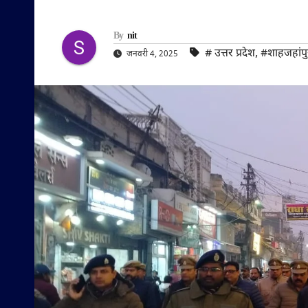
By
nit
#‌ उत्तर प्रदेश
,
#शाहजहांपु
जनवरी 4, 2025