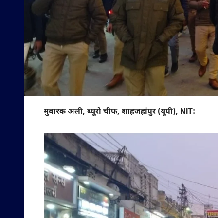
मुबारक अली, ब्यूरो चीफ, शाहजहांपुर (यूपी), NIT: