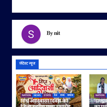
By
nit
लेटेस्ट न्यूज
NATION
NEWS
STATE
देश
राज्य
समाज
NATION
विश्व आदिवासी दिवस का
नागद्वा