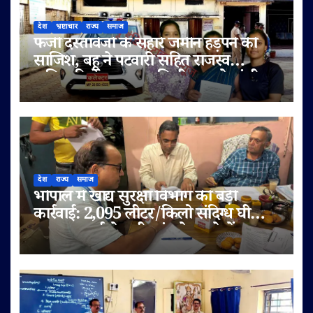
देश
भ्रष्टाचार
राज्य
समाज
फर्जी दस्तावेजों के सहारे जमीन हड़पने की
साजिश, बहू ने पटवारी सहित राजस्व
अधिकारियों पर लगाए मिलीभगत के गंभीर
आरोप
देश
राज्य
समाज
भोपाल में खाद्य सुरक्षा विभाग की बड़ी
कार्रवाई: 2,095 लीटर/किलो संदिग्ध घी
जब्त, सप्लाई चेन भी जांच के दायरे में