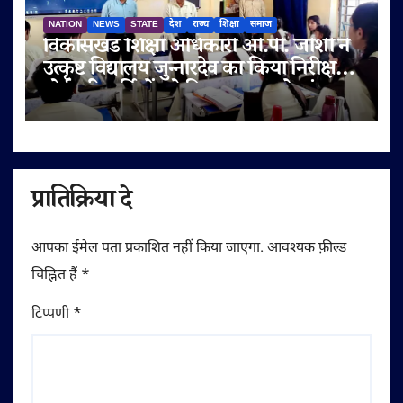
NATION
NEWS
STATE
देश
राज्य
शिक्षा
समाज
विकासखंड शिक्षा अधिकारी ओ.पी. जोशी ने
उत्कृष्ट विद्यालय जुन्नारदेव का किया निरीक्षण,
बोर्ड परीक्षार्थियों को दिए सफलता के मंत्र
प्रातिक्रिया दे
आपका ईमेल पता प्रकाशित नहीं किया जाएगा.
आवश्यक फ़ील्ड
चिह्नित हैं
*
टिप्पणी
*