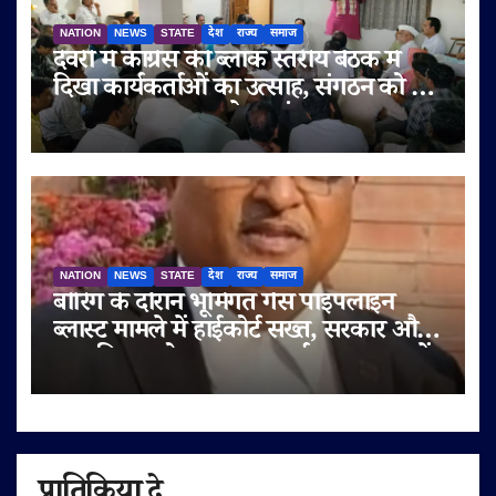
NATION
NEWS
STATE
देश
राज्य
समाज
देवरी में कांग्रेस की ब्लॉक स्तरीय बैठक में
दिखा कार्यकर्ताओं का उत्साह, संगठन को बूथ
स्तर तक मज़बूत करने पर मंथन
NATION
NEWS
STATE
देश
राज्य
समाज
बोरिंग के दौरान भूमिगत गैस पाइपलाइन
ब्लास्ट मामले में हाईकोर्ट सख्त, सरकार और
नगर निगम को इलाज का खर्च एक सप्ताह में
चुकाने के आदेश
प्रातिक्रिया दे