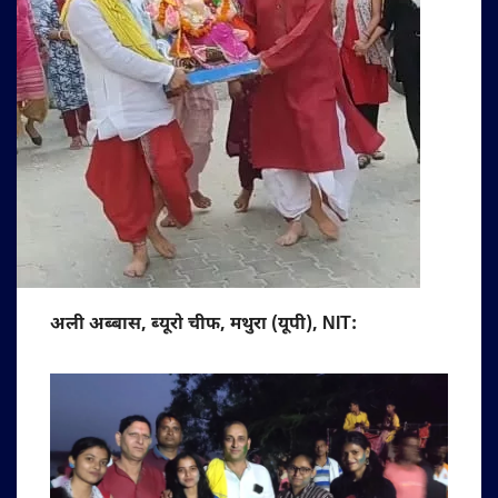
अली अब्बास, ब्यूरो चीफ, मथुरा (यूपी), NIT: