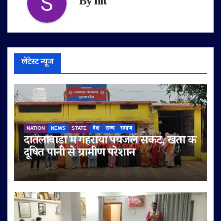
By
nit
लेटेस्ट न्यूज
NATION
NEWS
STATE
देश
राज्य
समाज
दातलावाड़ी में गहराया पेयजल संकट, खंती के
दूषित पानी से ग्रामीण परेशान