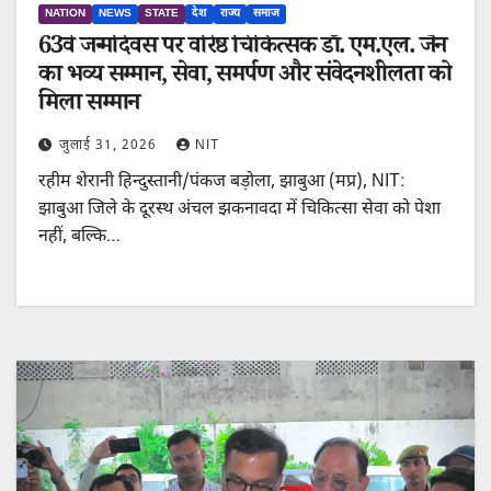
NATION
NEWS
STATE
देश
राज्य
समाज
63वें जन्मदिवस पर वरिष्ठ चिकित्सक डॉ. एम.एल. जैन
का भव्य सम्मान, सेवा, समर्पण और संवेदनशीलता को
मिला सम्मान
जुलाई 31, 2026
NIT
रहीम शेरानी हिन्दुस्तानी/पंकज बड़ोला, झाबुआ (मप्र), NIT:
झाबुआ जिले के दूरस्थ अंचल झकनावदा में चिकित्सा सेवा को पेशा
नहीं, बल्कि…