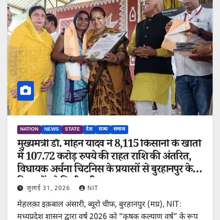
NATION
NEWS
STATE
देश
राज्य
समाज
मुख्यमंत्री डॉ. मोहन यादव ने 8,115 किसानों के खातों
में 107.72 करोड़ रुपये की राहत राशि की अंतरित,
विधायक अर्चना चिटनिस के प्रयासों से बुरहानपुर के
किसानों को मिली बड़ी राहत
जुलाई 31, 2026
NIT
मेहलक़ा इक़बाल अंसारी, ब्यूरो चीफ, बुरहानपुर (मप्र), NIT:
मध्यप्रदेश शासन द्वारा वर्ष 2026 को “कृषक कल्याण वर्ष” के रूप