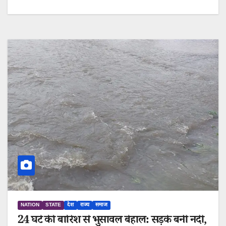
NATION
STATE
देश
राज्य
समाज
24 घंटे की बारिश से भुसावल बेहाल: सड़कें बनीं नदी,